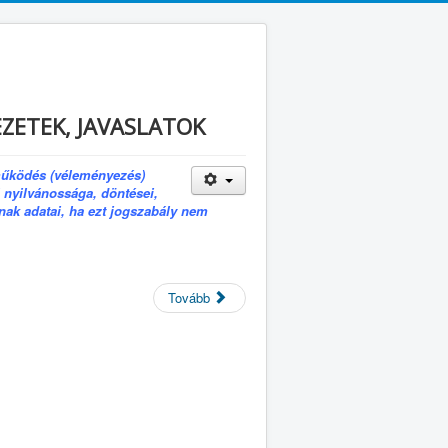
EZETEK, JAVASLATOK
eműködés (véleményezés)
bá nyilvánossága, döntései,
ának adatai, ha ezt jogszabály nem
Tovább