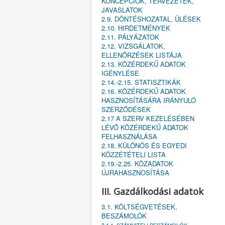
KONCEPCIÓK, TERVEZETEK,
JAVASLATOK
2.9. DÖNTÉSHOZATAL, ÜLÉSEK
2.10. HIRDETMÉNYEK
2.11. PÁLYÁZATOK
2.12. VIZSGÁLATOK,
ELLENŐRZÉSEK LISTÁJA
2.13. KÖZÉRDEKŰ ADATOK
IGÉNYLÉSE
2.14.-2.15. STATISZTIKÁK
2.16. KÖZÉRDEKŰ ADATOK
HASZNOSÍTÁSÁRA IRÁNYULÓ
SZERZŐDÉSEK
2.17 A SZERV KEZELÉSÉBEN
LÉVŐ KÖZÉRDEKŰ ADATOK
FELHASZNÁLÁSA
2.18. KÜLÖNÖS ÉS EGYEDI
KÖZZÉTÉTELI LISTA
2.19.-2.25. KÖZADATOK
ÚJRAHASZNOSÍTÁSA
III. Gazdálkodási adatok
3.1. KÖLTSÉGVETÉSEK,
BESZÁMOLÓK