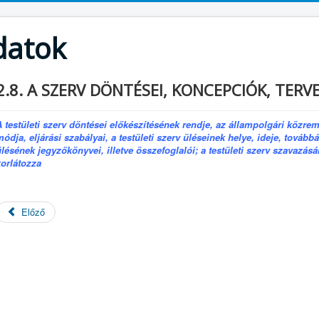
datok
2.8. A SZERV DÖNTÉSEI, KONCEPCIÓK, TERV
A testületi szerv döntései előkészítésének rendje, az állampolgári közr
módja, eljárási szabályai, a testületi szerv üléseinek helye, ideje, továb
ülésének jegyzőkönyvei, illetve összefoglalói; a testületi szerv szavazás
korlátozza
Előző