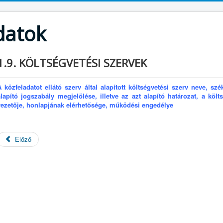
datok
1.9. KÖLTSÉGVETÉSI SZERVEK
A közfeladatot ellátó szerv által alapított költségvetési szerv neve, szé
alapító jogszabály megjelölése, illetve az azt alapító határozat, a költs
vezetője, honlapjának elérhetősége, működési engedélye
Előző