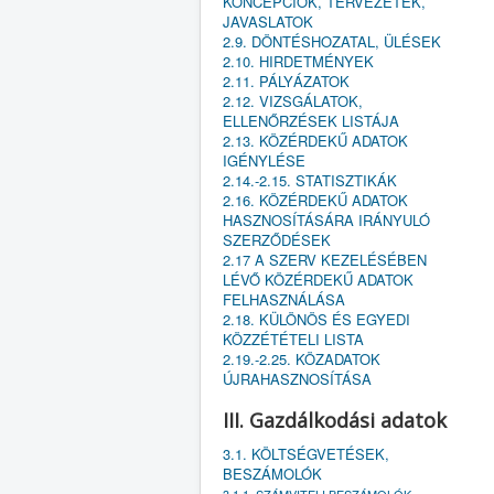
KONCEPCIÓK, TERVEZETEK,
JAVASLATOK
2.9. DÖNTÉSHOZATAL, ÜLÉSEK
2.10. HIRDETMÉNYEK
2.11. PÁLYÁZATOK
2.12. VIZSGÁLATOK,
ELLENŐRZÉSEK LISTÁJA
2.13. KÖZÉRDEKŰ ADATOK
IGÉNYLÉSE
2.14.-2.15. STATISZTIKÁK
2.16. KÖZÉRDEKŰ ADATOK
HASZNOSÍTÁSÁRA IRÁNYULÓ
SZERZŐDÉSEK
2.17 A SZERV KEZELÉSÉBEN
LÉVŐ KÖZÉRDEKŰ ADATOK
FELHASZNÁLÁSA
2.18. KÜLÖNÖS ÉS EGYEDI
KÖZZÉTÉTELI LISTA
2.19.-2.25. KÖZADATOK
ÚJRAHASZNOSÍTÁSA
III. Gazdálkodási adatok
3.1. KÖLTSÉGVETÉSEK,
BESZÁMOLÓK