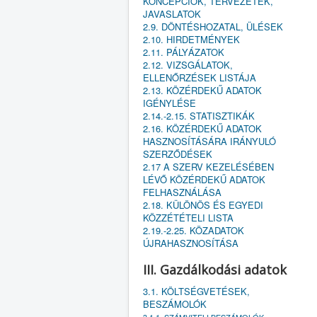
KONCEPCIÓK, TERVEZETEK,
JAVASLATOK
2.9. DÖNTÉSHOZATAL, ÜLÉSEK
2.10. HIRDETMÉNYEK
2.11. PÁLYÁZATOK
2.12. VIZSGÁLATOK,
ELLENŐRZÉSEK LISTÁJA
2.13. KÖZÉRDEKŰ ADATOK
IGÉNYLÉSE
2.14.-2.15. STATISZTIKÁK
2.16. KÖZÉRDEKŰ ADATOK
HASZNOSÍTÁSÁRA IRÁNYULÓ
SZERZŐDÉSEK
2.17 A SZERV KEZELÉSÉBEN
LÉVŐ KÖZÉRDEKŰ ADATOK
FELHASZNÁLÁSA
2.18. KÜLÖNÖS ÉS EGYEDI
KÖZZÉTÉTELI LISTA
2.19.-2.25. KÖZADATOK
ÚJRAHASZNOSÍTÁSA
III. Gazdálkodási adatok
3.1. KÖLTSÉGVETÉSEK,
BESZÁMOLÓK