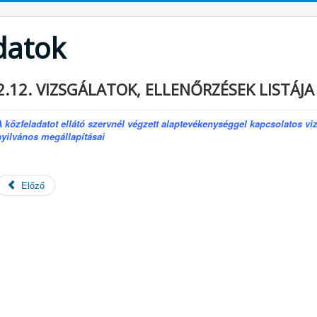
datok
2.12. VIZSGÁLATOK, ELLENŐRZÉSEK LISTÁJA
A közfeladatot ellátó szervnél végzett alaptevékenységgel kapcsolatos vi
nyilvános megállapításai
Előző