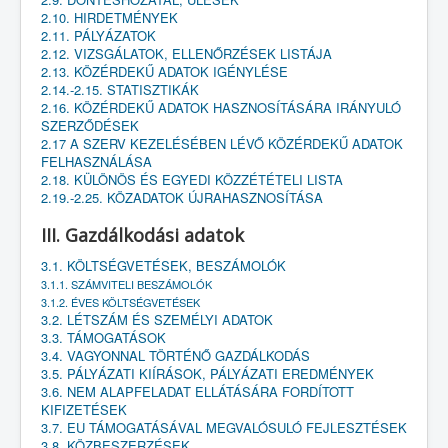
2.10. HIRDETMÉNYEK
2.11. PÁLYÁZATOK
2.12. VIZSGÁLATOK, ELLENŐRZÉSEK LISTÁJA
2.13. KÖZÉRDEKŰ ADATOK IGÉNYLÉSE
2.14.-2.15. STATISZTIKÁK
2.16. KÖZÉRDEKŰ ADATOK HASZNOSÍTÁSÁRA IRÁNYULÓ
SZERZŐDÉSEK
2.17 A SZERV KEZELÉSÉBEN LÉVŐ KÖZÉRDEKŰ ADATOK
FELHASZNÁLÁSA
2.18. KÜLÖNÖS ÉS EGYEDI KÖZZÉTÉTELI LISTA
2.19.-2.25. KÖZADATOK ÚJRAHASZNOSÍTÁSA
III. Gazdálkodási adatok
3.1. KÖLTSÉGVETÉSEK, BESZÁMOLÓK
3.1.1. SZÁMVITELI BESZÁMOLÓK
3.1.2. ÉVES KÖLTSÉGVETÉSEK
3.2. LÉTSZÁM ÉS SZEMÉLYI ADATOK
3.3. TÁMOGATÁSOK
3.4. VAGYONNAL TÖRTÉNŐ GAZDÁLKODÁS
3.5. PÁLYÁZATI KIÍRÁSOK, PÁLYÁZATI EREDMÉNYEK
3.6. NEM ALAPFELADAT ELLÁTÁSÁRA FORDÍTOTT
KIFIZETÉSEK
3.7. EU TÁMOGATÁSÁVAL MEGVALÓSULÓ FEJLESZTÉSEK
3.8. KÖZBESZERZÉSEK