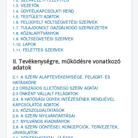
1.3. VEZETŐK
1.4. ÜGYFÉLKAPCSOLATI REND
1.5. TESTÜLETI ADATOK
1.6. FELÜGYELT KÖLTSÉGVETÉSI SZERVEK
1.7. TULAJDONOLT GAZDÁLKODÓ SZERVEZETEK
1.8. KÖZALAPÍTVÁNYOK
1.9. KÖLTSÉGVETÉSI SZERVEK
1.10. LAPOK
1.11. FELETTES SZERVEK
II. Tevékenységre, működésre vonatkozó
adatok
2.1. A SZERV ALAPTEVÉKENYSÉGE, FELADAT- ÉS
HATÁSKÖRE
2.2 ORSZÁGOS ILLETŐSÉGŰ SZERV ADATAI
2.3 ÖNKÉNT VÁLLALT FELADATOK
2.4. A HATÓSÁGI ÜGYEK INTÉZÉSÉNEK RENDJÉVEL
KAPCSOLATOS ADATOK
2.5. KÖZSZOLGÁLTATÁSOK
2.6. A SZERV NYILVÁNTARTÁSAI
2.7. NYILVÁNOS KIADVÁNYOK
2.8. A SZERV DÖNTÉSEI, KONCEPCIÓK, TERVEZETEK,
JAVASLATOK
2.9. DÖNTÉSHOZATAL, ÜLÉSEK