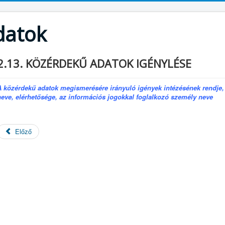
datok
2.13. KÖZÉRDEKŰ ADATOK IGÉNYLÉSE
A közérdekű adatok megismerésére irányuló igények intézésének rendje, a
neve, elérhetősége, az információs jogokkal foglalkozó személy neve
Előző