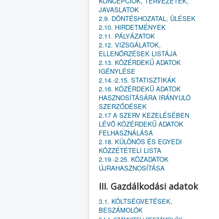
KONCEPCIÓK, TERVEZETEK,
JAVASLATOK
2.9. DÖNTÉSHOZATAL, ÜLÉSEK
2.10. HIRDETMÉNYEK
2.11. PÁLYÁZATOK
2.12. VIZSGÁLATOK,
ELLENŐRZÉSEK LISTÁJA
2.13. KÖZÉRDEKŰ ADATOK
IGÉNYLÉSE
2.14.-2.15. STATISZTIKÁK
2.16. KÖZÉRDEKŰ ADATOK
HASZNOSÍTÁSÁRA IRÁNYULÓ
SZERZŐDÉSEK
2.17 A SZERV KEZELÉSÉBEN
LÉVŐ KÖZÉRDEKŰ ADATOK
FELHASZNÁLÁSA
2.18. KÜLÖNÖS ÉS EGYEDI
KÖZZÉTÉTELI LISTA
2.19.-2.25. KÖZADATOK
ÚJRAHASZNOSÍTÁSA
III. Gazdálkodási adatok
3.1. KÖLTSÉGVETÉSEK,
BESZÁMOLÓK