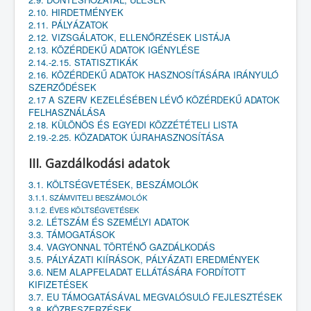
2.10. HIRDETMÉNYEK
2.11. PÁLYÁZATOK
2.12. VIZSGÁLATOK, ELLENŐRZÉSEK LISTÁJA
2.13. KÖZÉRDEKŰ ADATOK IGÉNYLÉSE
2.14.-2.15. STATISZTIKÁK
2.16. KÖZÉRDEKŰ ADATOK HASZNOSÍTÁSÁRA IRÁNYULÓ
SZERZŐDÉSEK
2.17 A SZERV KEZELÉSÉBEN LÉVŐ KÖZÉRDEKŰ ADATOK
FELHASZNÁLÁSA
2.18. KÜLÖNÖS ÉS EGYEDI KÖZZÉTÉTELI LISTA
2.19.-2.25. KÖZADATOK ÚJRAHASZNOSÍTÁSA
III. Gazdálkodási adatok
3.1. KÖLTSÉGVETÉSEK, BESZÁMOLÓK
3.1.1. SZÁMVITELI BESZÁMOLÓK
3.1.2. ÉVES KÖLTSÉGVETÉSEK
3.2. LÉTSZÁM ÉS SZEMÉLYI ADATOK
3.3. TÁMOGATÁSOK
3.4. VAGYONNAL TÖRTÉNŐ GAZDÁLKODÁS
3.5. PÁLYÁZATI KIÍRÁSOK, PÁLYÁZATI EREDMÉNYEK
3.6. NEM ALAPFELADAT ELLÁTÁSÁRA FORDÍTOTT
KIFIZETÉSEK
3.7. EU TÁMOGATÁSÁVAL MEGVALÓSULÓ FEJLESZTÉSEK
3.8. KÖZBESZERZÉSEK