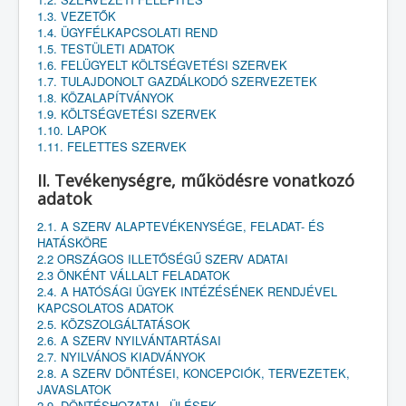
1.3. VEZETŐK
1.4. ÜGYFÉLKAPCSOLATI REND
1.5. TESTÜLETI ADATOK
1.6. FELÜGYELT KÖLTSÉGVETÉSI SZERVEK
1.7. TULAJDONOLT GAZDÁLKODÓ SZERVEZETEK
1.8. KÖZALAPÍTVÁNYOK
1.9. KÖLTSÉGVETÉSI SZERVEK
1.10. LAPOK
1.11. FELETTES SZERVEK
II. Tevékenységre, működésre vonatkozó
adatok
2.1. A SZERV ALAPTEVÉKENYSÉGE, FELADAT- ÉS
HATÁSKÖRE
2.2 ORSZÁGOS ILLETŐSÉGŰ SZERV ADATAI
2.3 ÖNKÉNT VÁLLALT FELADATOK
2.4. A HATÓSÁGI ÜGYEK INTÉZÉSÉNEK RENDJÉVEL
KAPCSOLATOS ADATOK
2.5. KÖZSZOLGÁLTATÁSOK
2.6. A SZERV NYILVÁNTARTÁSAI
2.7. NYILVÁNOS KIADVÁNYOK
2.8. A SZERV DÖNTÉSEI, KONCEPCIÓK, TERVEZETEK,
JAVASLATOK
2.9. DÖNTÉSHOZATAL, ÜLÉSEK