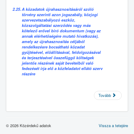
2.25.
A közadatok újrahasznosításáról szóló
törvény szerinti azon jogszabály, közjogi
szervezetszabályozó eszköz,
közszolgáltatási szerződés vagy más
kötelező erővel bíró dokumentum (vagy az
annak elérhetőségére mutató hivatkozás),
amely az újrahasznosítás céljából
rendelkezésre bocsátható közadat
gyűjtésével, előállításával, feldolgozásával
és terjesztésével összefüggő költségek
jelentős részének saját bevételből való
fedezését írja elő a közfeladatot ellátó szerv
részére
Tovább
© 2026 Közérdekű adatok
Vissza a tetejére