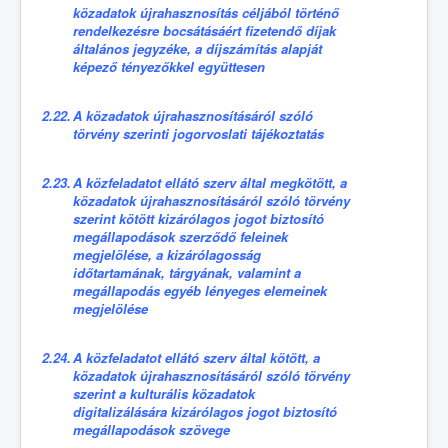
közadatok újrahasznosítás céljából történő
rendelkezésre bocsátásáért fizetendő díjak
általános jegyzéke, a díjszámítás alapját
képező tényezőkkel együttesen
2.22.
A közadatok újrahasznosításáról szóló
törvény szerinti jogorvoslati tájékoztatás
2.23.
A közfeladatot ellátó szerv által megkötött, a
közadatok újrahasznosításáról szóló törvény
szerint kötött kizárólagos jogot biztosító
megállapodások szerződő feleinek
megjelölése, a kizárólagosság
időtartamának, tárgyának, valamint a
megállapodás egyéb lényeges elemeinek
megjelölése
2.24.
A közfeladatot ellátó szerv által kötött, a
közadatok újrahasznosításáról szóló törvény
szerint a kulturális közadatok
digitalizálására kizárólagos jogot biztosító
megállapodások szövege