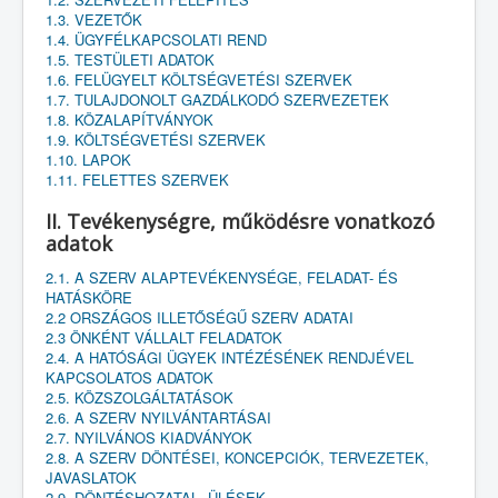
1.3. VEZETŐK
1.4. ÜGYFÉLKAPCSOLATI REND
1.5. TESTÜLETI ADATOK
1.6. FELÜGYELT KÖLTSÉGVETÉSI SZERVEK
1.7. TULAJDONOLT GAZDÁLKODÓ SZERVEZETEK
1.8. KÖZALAPÍTVÁNYOK
1.9. KÖLTSÉGVETÉSI SZERVEK
1.10. LAPOK
1.11. FELETTES SZERVEK
II. Tevékenységre, működésre vonatkozó
adatok
2.1. A SZERV ALAPTEVÉKENYSÉGE, FELADAT- ÉS
HATÁSKÖRE
2.2 ORSZÁGOS ILLETŐSÉGŰ SZERV ADATAI
2.3 ÖNKÉNT VÁLLALT FELADATOK
2.4. A HATÓSÁGI ÜGYEK INTÉZÉSÉNEK RENDJÉVEL
KAPCSOLATOS ADATOK
2.5. KÖZSZOLGÁLTATÁSOK
2.6. A SZERV NYILVÁNTARTÁSAI
2.7. NYILVÁNOS KIADVÁNYOK
2.8. A SZERV DÖNTÉSEI, KONCEPCIÓK, TERVEZETEK,
JAVASLATOK
2.9. DÖNTÉSHOZATAL, ÜLÉSEK