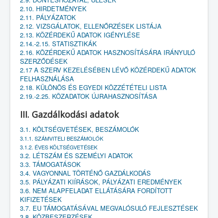
2.10. HIRDETMÉNYEK
2.11. PÁLYÁZATOK
2.12. VIZSGÁLATOK, ELLENŐRZÉSEK LISTÁJA
2.13. KÖZÉRDEKŰ ADATOK IGÉNYLÉSE
2.14.-2.15. STATISZTIKÁK
2.16. KÖZÉRDEKŰ ADATOK HASZNOSÍTÁSÁRA IRÁNYULÓ
SZERZŐDÉSEK
2.17 A SZERV KEZELÉSÉBEN LÉVŐ KÖZÉRDEKŰ ADATOK
FELHASZNÁLÁSA
2.18. KÜLÖNÖS ÉS EGYEDI KÖZZÉTÉTELI LISTA
2.19.-2.25. KÖZADATOK ÚJRAHASZNOSÍTÁSA
III. Gazdálkodási adatok
3.1. KÖLTSÉGVETÉSEK, BESZÁMOLÓK
3.1.1. SZÁMVITELI BESZÁMOLÓK
3.1.2. ÉVES KÖLTSÉGVETÉSEK
3.2. LÉTSZÁM ÉS SZEMÉLYI ADATOK
3.3. TÁMOGATÁSOK
3.4. VAGYONNAL TÖRTÉNŐ GAZDÁLKODÁS
3.5. PÁLYÁZATI KIÍRÁSOK, PÁLYÁZATI EREDMÉNYEK
3.6. NEM ALAPFELADAT ELLÁTÁSÁRA FORDÍTOTT
KIFIZETÉSEK
3.7. EU TÁMOGATÁSÁVAL MEGVALÓSULÓ FEJLESZTÉSEK
3.8. KÖZBESZERZÉSEK