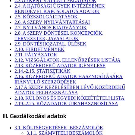
2.3 ÖNKÉNT VÁLLALT FELADATOK
2.4. A HATÓSÁGI ÜGYEK INTÉZÉSÉNEK
RENDJÉVEL KAPCSOLATOS ADATOK
2.5. KÖZSZOLGÁLTATÁSOK
2.6. A SZERV NYILVÁNTARTÁSAI
2.7. NYILVÁNOS KIADVÁNYOK
2.8. A SZERV DÖNTÉSEI, KONCEPCIÓK,
TERVEZETEK, JAVASLATOK
2.9. DÖNTÉSHOZATAL, ÜLÉSEK
2.10. HIRDETMÉNYEK
2.11. PÁLYÁZATOK
2.12. VIZSGÁLATOK, ELLENŐRZÉSEK LISTÁJA
2.13. KÖZÉRDEKŰ ADATOK IGÉNYLÉSE
2.14.-2.15. STATISZTIKÁK
2.16. KÖZÉRDEKŰ ADATOK HASZNOSÍTÁSÁRA
IRÁNYULÓ SZERZŐDÉSEK
2.17 A SZERV KEZELÉSÉBEN LÉVŐ KÖZÉRDEKŰ
ADATOK FELHASZNÁLÁSA
2.18. KÜLÖNÖS ÉS EGYEDI KÖZZÉTÉTELI LISTA
2.19.-2.25. KÖZADATOK ÚJRAHASZNOSÍTÁSA
III. Gazdálkodási adatok
3.1. KÖLTSÉGVETÉSEK, BESZÁMOLÓK
3.1.1. SZÁMVITELI BESZÁMOLÓK