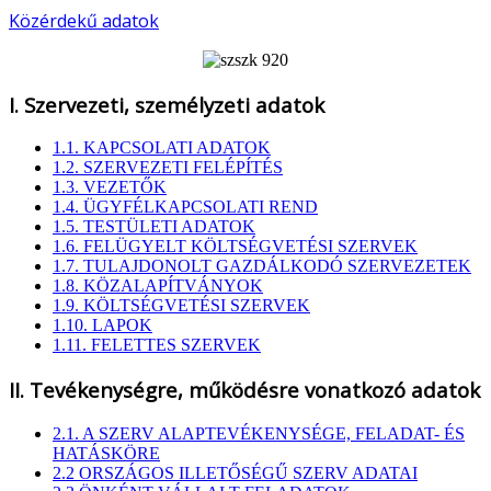
Közérdekű adatok
I. Szervezeti, személyzeti adatok
1.1. KAPCSOLATI ADATOK
1.2. SZERVEZETI FELÉPÍTÉS
1.3. VEZETŐK
1.4. ÜGYFÉLKAPCSOLATI REND
1.5. TESTÜLETI ADATOK
1.6. FELÜGYELT KÖLTSÉGVETÉSI SZERVEK
1.7. TULAJDONOLT GAZDÁLKODÓ SZERVEZETEK
1.8. KÖZALAPÍTVÁNYOK
1.9. KÖLTSÉGVETÉSI SZERVEK
1.10. LAPOK
1.11. FELETTES SZERVEK
II. Tevékenységre, működésre vonatkozó adatok
2.1. A SZERV ALAPTEVÉKENYSÉGE, FELADAT- ÉS
HATÁSKÖRE
2.2 ORSZÁGOS ILLETŐSÉGŰ SZERV ADATAI