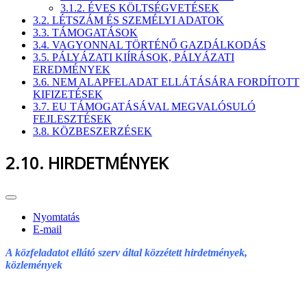
3.1.2. ÉVES KÖLTSÉGVETÉSEK
3.2. LÉTSZÁM ÉS SZEMÉLYI ADATOK
3.3. TÁMOGATÁSOK
3.4. VAGYONNAL TÖRTÉNŐ GAZDÁLKODÁS
3.5. PÁLYÁZATI KIÍRÁSOK, PÁLYÁZATI
EREDMÉNYEK
3.6. NEM ALAPFELADAT ELLÁTÁSÁRA FORDÍTOTT
KIFIZETÉSEK
3.7. EU TÁMOGATÁSÁVAL MEGVALÓSULÓ
FEJLESZTÉSEK
3.8. KÖZBESZERZÉSEK
2.10. HIRDETMÉNYEK
Nyomtatás
E-mail
A közfeladatot ellátó szerv által közzétett hirdetmények,
közlemények