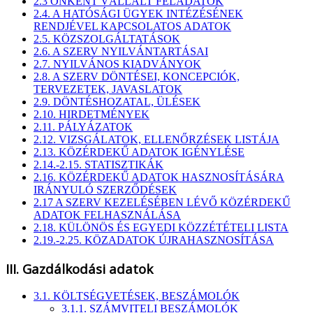
2.3 ÖNKÉNT VÁLLALT FELADATOK
2.4. A HATÓSÁGI ÜGYEK INTÉZÉSÉNEK
RENDJÉVEL KAPCSOLATOS ADATOK
2.5. KÖZSZOLGÁLTATÁSOK
2.6. A SZERV NYILVÁNTARTÁSAI
2.7. NYILVÁNOS KIADVÁNYOK
2.8. A SZERV DÖNTÉSEI, KONCEPCIÓK,
TERVEZETEK, JAVASLATOK
2.9. DÖNTÉSHOZATAL, ÜLÉSEK
2.10. HIRDETMÉNYEK
2.11. PÁLYÁZATOK
2.12. VIZSGÁLATOK, ELLENŐRZÉSEK LISTÁJA
2.13. KÖZÉRDEKŰ ADATOK IGÉNYLÉSE
2.14.-2.15. STATISZTIKÁK
2.16. KÖZÉRDEKŰ ADATOK HASZNOSÍTÁSÁRA
IRÁNYULÓ SZERZŐDÉSEK
2.17 A SZERV KEZELÉSÉBEN LÉVŐ KÖZÉRDEKŰ
ADATOK FELHASZNÁLÁSA
2.18. KÜLÖNÖS ÉS EGYEDI KÖZZÉTÉTELI LISTA
2.19.-2.25. KÖZADATOK ÚJRAHASZNOSÍTÁSA
III. Gazdálkodási adatok
3.1. KÖLTSÉGVETÉSEK, BESZÁMOLÓK
3.1.1. SZÁMVITELI BESZÁMOLÓK