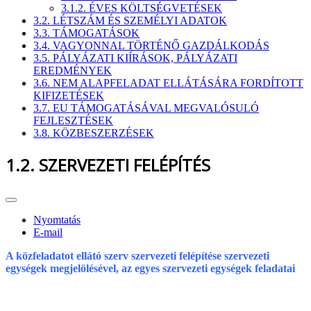
3.1.2. ÉVES KÖLTSÉGVETÉSEK
3.2. LÉTSZÁM ÉS SZEMÉLYI ADATOK
3.3. TÁMOGATÁSOK
3.4. VAGYONNAL TÖRTÉNŐ GAZDÁLKODÁS
3.5. PÁLYÁZATI KIÍRÁSOK, PÁLYÁZATI
EREDMÉNYEK
3.6. NEM ALAPFELADAT ELLÁTÁSÁRA FORDÍTOTT
KIFIZETÉSEK
3.7. EU TÁMOGATÁSÁVAL MEGVALÓSULÓ
FEJLESZTÉSEK
3.8. KÖZBESZERZÉSEK
1.2. SZERVEZETI FELÉPÍTÉS
Nyomtatás
E-mail
A közfeladatot ellátó szerv szervezeti felépítése szervezeti
egységek megjelölésével, az egyes szervezeti egységek feladatai