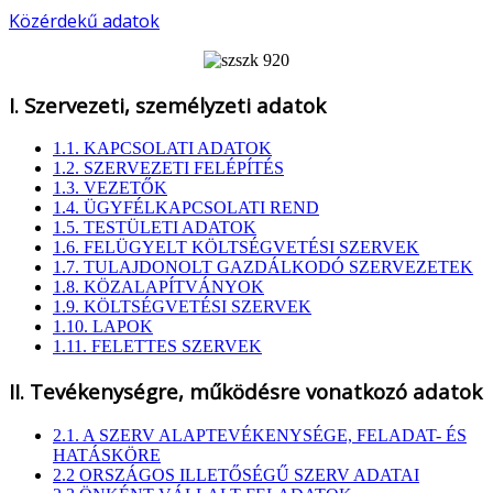
Közérdekű adatok
I. Szervezeti, személyzeti adatok
1.1. KAPCSOLATI ADATOK
1.2. SZERVEZETI FELÉPÍTÉS
1.3. VEZETŐK
1.4. ÜGYFÉLKAPCSOLATI REND
1.5. TESTÜLETI ADATOK
1.6. FELÜGYELT KÖLTSÉGVETÉSI SZERVEK
1.7. TULAJDONOLT GAZDÁLKODÓ SZERVEZETEK
1.8. KÖZALAPÍTVÁNYOK
1.9. KÖLTSÉGVETÉSI SZERVEK
1.10. LAPOK
1.11. FELETTES SZERVEK
II. Tevékenységre, működésre vonatkozó adatok
2.1. A SZERV ALAPTEVÉKENYSÉGE, FELADAT- ÉS
HATÁSKÖRE
2.2 ORSZÁGOS ILLETŐSÉGŰ SZERV ADATAI