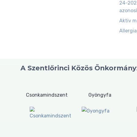
24-202
azonosí
Aktiv 
Allergia
A Szentlőrinci Közös Önkormányz
Csonkamindszent
Gyöngyfa