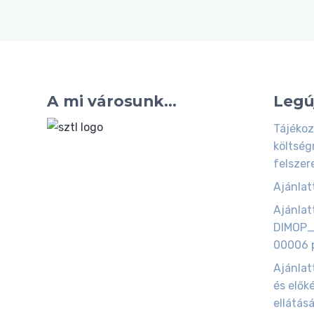
A mi városunk...
Legú
Tájékoz
költség
felszer
Ajánlatt
Ajánlatt
DIMOP_
00006 p
Ajánlat
és elők
ellátás