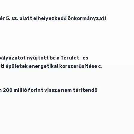
r 5. sz. alatt elhelyezkedő önkormányzati
lyázatot nyújtott be a Terület- és
 épületek energetikai korszerűsítése c.
00 millió forint vissza nem térítendő