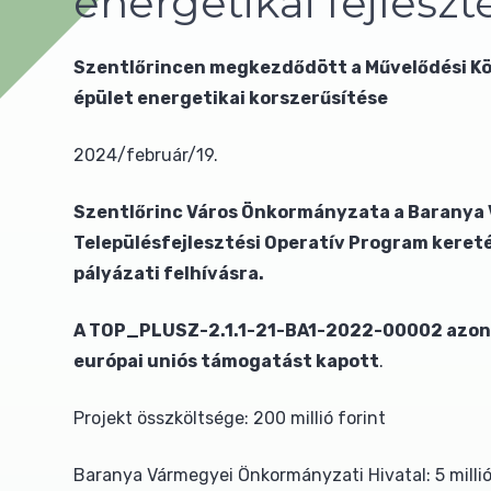
energetikai fejleszt
Szentlőrincen megkezdődött a Művelődési Köz
épület energetikai korszerűsítése
2024/február/19.
Szentlőrinc Város Önkormányzata a Baranya V
Településfejlesztési Operatív Program kere
pályázati felhívásra.
A TOP_PLUSZ-2.1.1-21-BA1-2022-00002 azonos
európai uniós támogatást kapott
.
Projekt összköltsége: 200 millió forint
Baranya Vármegyei Önkormányzati Hivatal: 5 millió