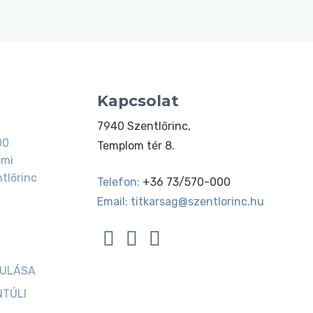
Kapcsolat
7940 Szentlőrinc,
00
Templom tér 8.
emi
tlőrinc
Telefon:
+36 73/570-000
Email:
titkarsag@szentlorinc.hu
JULÁSA
NTÚLI