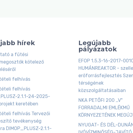
jabb hírek
Legújabb
pályázatok
tató a fűtési
EFOP 1.5.3-16-2017-001
megosztók kötelező
HUMÁNREAKTOR - szell
eléséről
erőforrásfejlesztés Szen
ételi felhívás
térségének
ételi felhívás
közszolgáltatásaiban
PLUSZ-2.1.1-24-2025-
NKA PETŐFI 200 ,,V"
rojekt keretében
FORRADALMI EMLÉKMŰ
tételi felhívás Tervezői
KÖRNYEZETÉNEK MEGÚ
észítő tevékenység
NYUGAT- ÉS DÉL-DUNÁ
ára DIMOP_PLUSZ-2.1.1-
IVÓVÍZMINŐSÉG-JAVÍTÓ