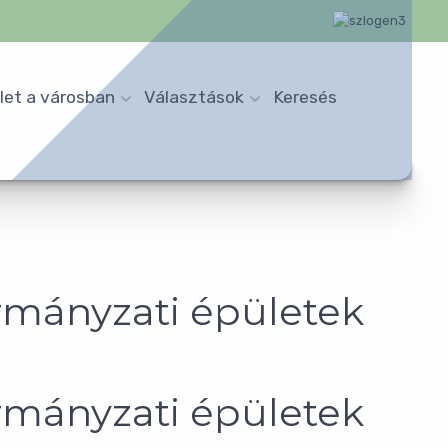
let a városban
Választások
Keresés
rmányzati épületek
rmányzati épületek