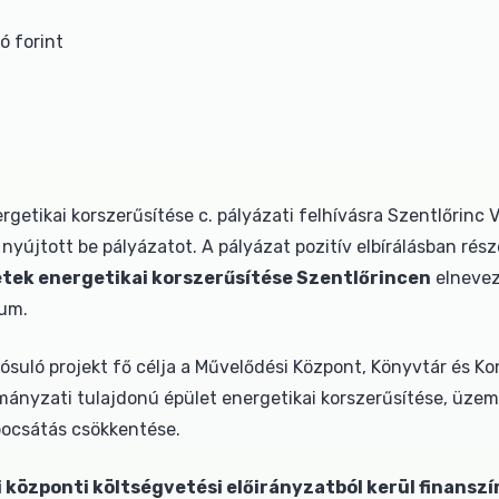
ó forint
getikai korszerűsítése c. pályázati felhívásra Szentlőrin
újtott be pályázatot. A pályázat pozitív elbírálásban rész
ek energetikai korszerűsítése Szentlőrincen
elnevez
ium.
uló projekt fő célja a Művelődési Központ, Könyvtár és Ko
rmányzati tulajdonú épület energetikai korszerűsítése, üze
bocsátás csökkentése.
ai központi költségvetési előirányzatból kerül finanszí