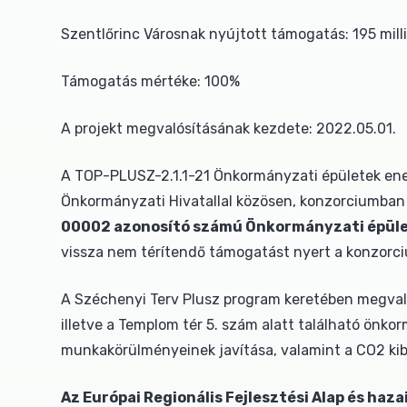
Szentlőrinc Városnak nyújtott támogatás: 195 milli
Támogatás mértéke: 100%
A projekt megvalósításának kezdete: 2022.05.01.
A TOP-PLUSZ-2.1.1-21 Önkormányzati épületek ener
Önkormányzati Hivatallal közösen, konzorciumban ny
00002 azonosító számú Önkormányzati épület
vissza nem térítendő támogatást nyert a konzorc
A Széchenyi Terv Plusz program keretében megvalós
illetve a Templom tér 5. szám alatt található önko
munkakörülményeinek javítása, valamint a CO2 ki
Az Európai Regionális Fejlesztési Alap és haz