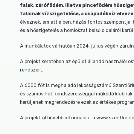
falak, zárófödém, illetve pincefödém hőszige
falainak vízszigetelése, a csapadékvíz elveze
élveznek, emiatt a beruházás fontos szempontja, h
és a hőszigetelés a homlokzat belső oldaláról kerül 
A munkálatok várhatóan 2024. július végén záruln
A projekt keretében az épület állandó használói o
rendszert.
A 6000 főt is meghaladó lakosságszámú Szentlőrin
és számos heti rendszerességgel működő klubnak 
kerüljenek megrendezésre ezek az értékes progra
A projektről bővebb információt a www.szentlorinc