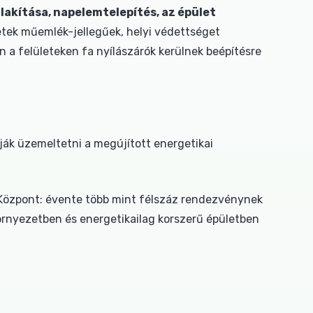
lakítása, napelemtelepítés, az épület
etek műemlék-jellegűek, helyi védettséget
 a felületeken fa nyílászárók kerülnek beépítésre
ják üzemeltetni a megújított energetikai
i Központ: évente több mint félszáz rendezvénynek
rnyezetben és energetikailag korszerű épületben