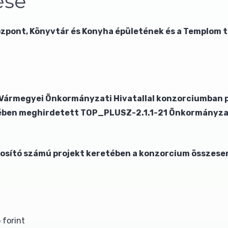
ése
pont, Könyvtár és Konyha épületének és a Templom té
ármegyei Önkormányzati Hivatallal konzorciumban pá
tében meghirdetett TOP_PLUSZ-2.1.1-21 Önkormányzati
ító számú projekt keretében a konzorcium összesen 2
 forint