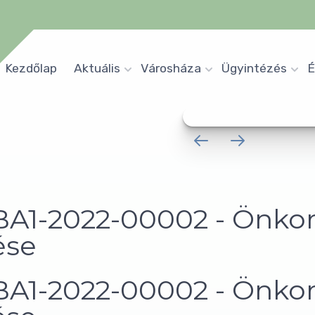
Kezdőlap
Aktuális
Városháza
Ügyintézés
É
-BA1-2022-00002 - Önko
ése
-BA1-2022-00002 - Önko