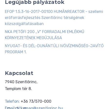
Legújabb pályázatok
EFOP 1.5.3-16-2017-00100 HUMÁNREAKTOR - szellemi
erőforrásfejlesztés Szentlőrinc térségének
közszolgáltatásaiban
NKA PETŐFI 200 ,,V" FORRADALMI EMLÉKMŰ
KÖRNYEZETÉNEK MEGÚJULÁSA
NYUGAT- ÉS DÉL-DUNÁNTÚLI IVÓVÍZMINŐSÉG-JAVÍTÓ
PROGRAM 1.
Kapcsolat
7940 Szentlőrinc,
Templom tér 8.
Telefon:
+36 73/570-000
Email:
titkarsag@szentlorinc.hu