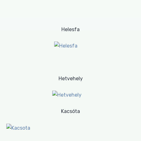
Helesfa
Hetvehely
Kacsóta