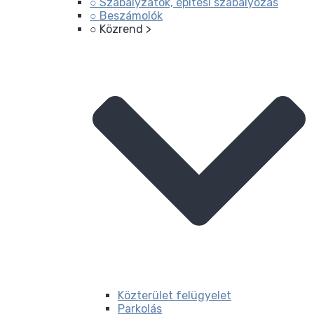
○ Szabályzatok, építési szabályozás
○ Beszámolók
○ Közrend >
Közterület felügyelet
Parkolás