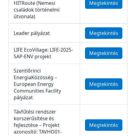
HITRoute (Nemesi
Megtekintés
családok történelmi
útvonala)
Leader pályázat
Megtekintés
LIFE EcoVillage: LIFE-2025-
Megtekintés
SAP-ENV projekt
Szentlőrinci
EnergiaKözösség –
European Energy
Megtekintés
Communities Facility
pályázat
Távfűtési rendszer
korszerűsítése és
fejlesztése – Projekt
Megtekintés
azonosító: TAVHO01-