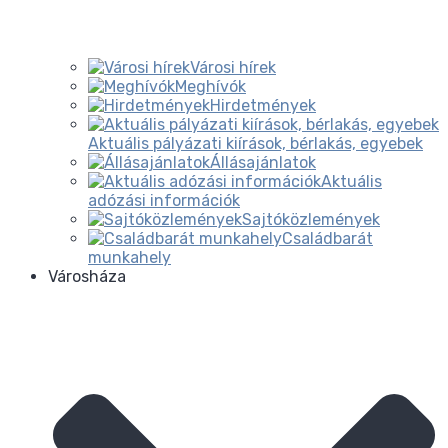
Városi hírek
Meghívók
Hirdetmények
Aktuális pályázati kiírások, bérlakás, egyebek
Állásajánlatok
Aktuális
adózási információk
Sajtóközlemények
Családbarát
munkahely
Városháza