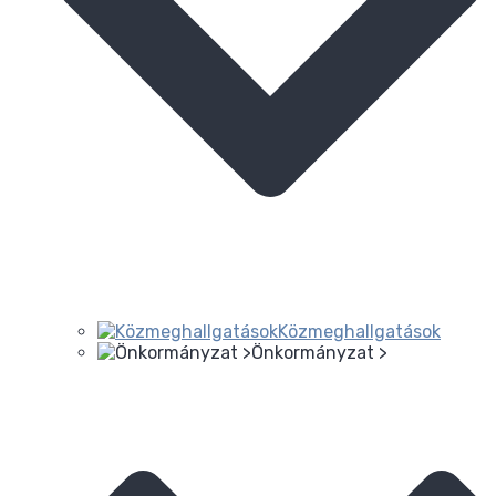
Közmeghallgatások
Önkormányzat >