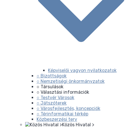
Képviselői vagyon nyilatkozatok
○ Bizottságok
○ Nemzetiségi önkormányzatok
○ Társulások
○ Választási információk
○ Testvér Városok
○ Játszóterek
○ Városfejlesztés, koncepciók
○ Térinformatikai térkép
Közbeszerzési terv
Közös Hivatal >