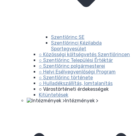
Szentlőrinc SE
Szentlőrinci Kézilabda
Sportegyesület
○ Közösségi költségvetés Szentlőrincen
○ Szentlőrinc Települési Értéktár
○ Szentlőrinc polgármesterei
○ Helyi Esélyegyenlőségi Program
○ Szentlőrinc története
○ Hulladékszállítás, lomtalanítás
○ Várostörténeti érdekességek
Kitüntetések
Intézmények >