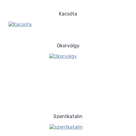
Kacsóta
Okorvölgy
Szentkatalin