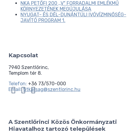
NKA PETŐFI 200 ,,V" FORRADALMI EMLÉKMŰ
KÖRNYEZETÉNEK MEGÚJULÁSA
NYUGAT- ÉS DÉL-DUNÁNTÚLI IVÓVÍZMINŐSÉG-
JAVÍTÓ PROGRAM 1.
Kapcsolat
7940 Szentlőrinc,
Templom tér 8.
Telefon:
+36 73/570-000
Email:
titkarsag@szentlorinc.hu
A Szentlőrinci Közös Önkormányzati
Hiavatalhoz tartozó települések