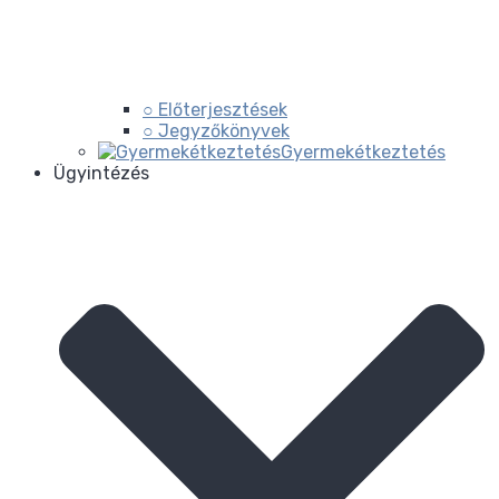
○ Előterjesztések
○ Jegyzőkönyvek
Gyermekétkeztetés
Ügyintézés