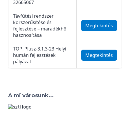
32665067
Távfűtési rendszer
korszerűsítése és
Megtekintés
fejlesztése – maradékhő
hasznosítása
TOP_Plusz-3.1.3-23 Helyi
humán fejlesztések
Megtekintés
pályázat
A mi városunk...