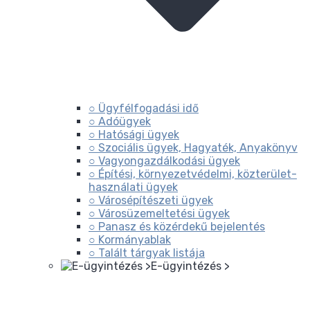
○ Ügyfélfogadási idő
○ Adóügyek
○ Hatósági ügyek
○ Szociális ügyek, Hagyaték, Anyakönyv
○ Vagyongazdálkodási ügyek
○ Építési, környezetvédelmi, közterület-
használati ügyek
○ Városépítészeti ügyek
○ Városüzemeltetési ügyek
○ Panasz és közérdekű bejelentés
○ Kormányablak
○ Talált tárgyak listája
E-ügyintézés >