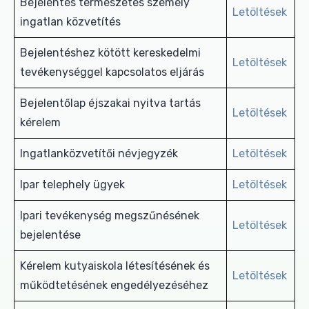
Bejelentés természetes személy
Letöltések
ingatlan közvetítés
Bejelentéshez kötött kereskedelmi
Letöltések
tevékenységgel kapcsolatos eljárás
Bejelentőlap éjszakai nyitva tartás
Letöltések
kérelem
Ingatlanközvetítői névjegyzék
Letöltések
Ipar telephely ügyek
Letöltések
Ipari tevékenység megszűnésének
Letöltések
bejelentése
Kérelem kutyaiskola létesítésének és
Letöltések
működtetésének engedélyezéséhez