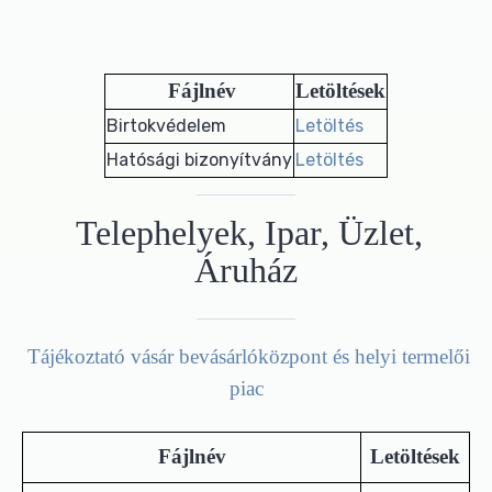
Fájlnév
Letöltések
Birtokvédelem
Letöltés
Hatósági bizonyítvány
Letöltés
Telephelyek, Ipar, Üzlet,
Áruház
Tájékoztató vásár bevásárlóközpont és helyi termelői
piac
Fájlnév
Letöltések