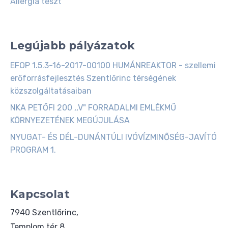
Allergia teszt
Legújabb pályázatok
EFOP 1.5.3-16-2017-00100 HUMÁNREAKTOR - szellemi
erőforrásfejlesztés Szentlőrinc térségének
közszolgáltatásaiban
NKA PETŐFI 200 ,,V" FORRADALMI EMLÉKMŰ
KÖRNYEZETÉNEK MEGÚJULÁSA
NYUGAT- ÉS DÉL-DUNÁNTÚLI IVÓVÍZMINŐSÉG-JAVÍTÓ
PROGRAM 1.
Kapcsolat
7940 Szentlőrinc,
Templom tér 8.