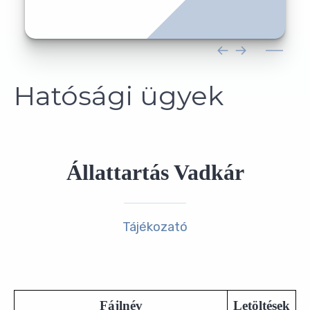
Hatósági ügyek
Állattartás Vadkár
Tájékozató
Fájlnév
Letöltések