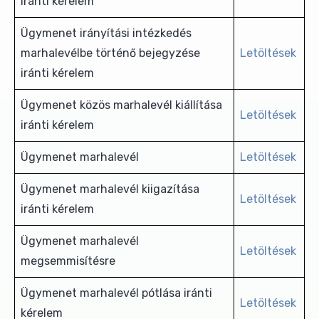
iránti kérelem
Ügymenet irányítási intézkedés
marhalevélbe történő bejegyzése
Letöltések
iránti kérelem
Ügymenet közös marhalevél kiállítása
Letöltések
iránti kérelem
Ügymenet marhalevél
Letöltések
Ügymenet marhalevél kiigazítása
Letöltések
iránti kérelem
Ügymenet marhalevél
Letöltések
megsemmisítésre
Ügymenet marhalevél pótlása iránti
Letöltések
kérelem