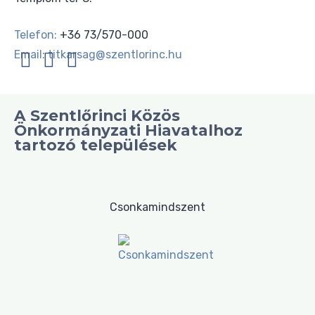
Telefon:
+36 73/570-000
Email:
titkarsag@szentlorinc.hu
A Szentlőrinci Közös
Önkormányzati Hiavatalhoz
tartozó települések
Csonkamindszent