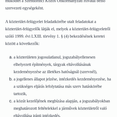
működtet a Szentlőrinci Közös Önkormányzati Hivatal belső
szervezeti egységeként.
A közterület-felügyelet feladatkörébe utalt feladatokat a
közterület-felügyelők látják el, melyek a közterület-felügyeletről
szóló 1999. évi LXIII. törvény 1. § (4) bekezdésének keretei
között a következők:
a közterületen jogosulatlanul, jogszabályellenesen
elhelyezett építmények, tárgyak eltávolításának
kezdeményezése az illetékes hatóságnál (szervnél),
a jogellenes állapot jelzése, intézkedés kezdeményezése, ha
a szükséges eljárás lefolytatása más szerv hatáskörébe
tartozik,
a közút kezelőjének megbízása alapján, a jogszabályokban
meghatározott feltételekkel a járművek közterületről való
eltávolítása iránti intézkedés,