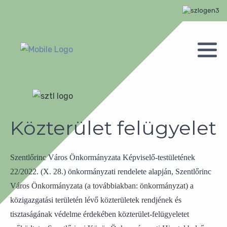
Közterület felügyelet
Szentlőrinc Város Önkormányzata Képviselő-testületének
22/2022. (X. 28.) önkormányzati rendelete alapján, Szentlőrinc
Város Önkormányzata (a továbbiakban: önkormányzat) a
közigazgatási területén lévő közterületek rendjének és
tisztaságának védelme érdekében közterület-felügyeletet