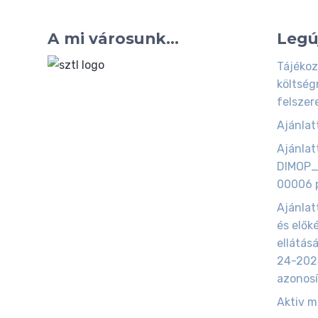
A mi városunk...
Legú
Tájékoz
költség
felszer
Ajánlatt
Ajánlatt
DIMOP_
00006 p
Ajánlat
és elők
ellátás
24-202
azonosí
Aktiv 