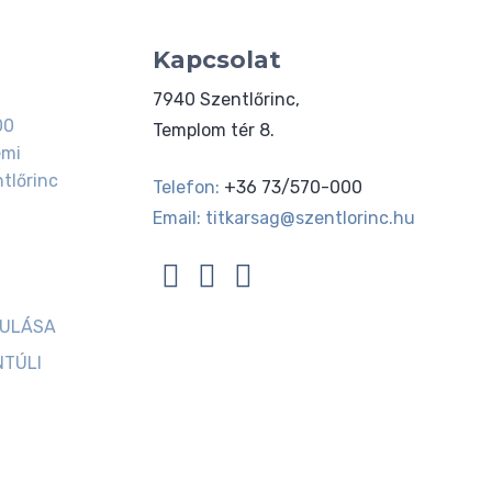
Kapcsolat
7940 Szentlőrinc,
00
Templom tér 8.
emi
tlőrinc
Telefon:
+36 73/570-000
Email:
titkarsag@szentlorinc.hu
JULÁSA
NTÚLI