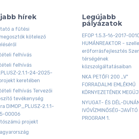
jabb hírek
Legújabb
pályázatok
tató a fűtési
EFOP 1.5.3-16-2017-001
megosztók kötelező
HUMÁNREAKTOR - szell
eléséről
erőforrásfejlesztés Szen
ételi felhívás
térségének
ételi felhívás
közszolgáltatásaiban
PLUSZ-2.1.1-24-2025-
NKA PETŐFI 200 ,,V"
rojekt keretében
FORRADALMI EMLÉKMŰ
tételi felhívás Tervezői
KÖRNYEZETÉNEK MEGÚ
észítő tevékenység
NYUGAT- ÉS DÉL-DUNÁ
ára DIMOP_PLUSZ-2.1.1-
IVÓVÍZMINŐSÉG-JAVÍTÓ
5-00006
PROGRAM 1.
tószámú projekt
magyarország