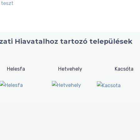
 teszt
ati Hiavatalhoz tartozó települések
Helesfa
Hetvehely
Kacsóta