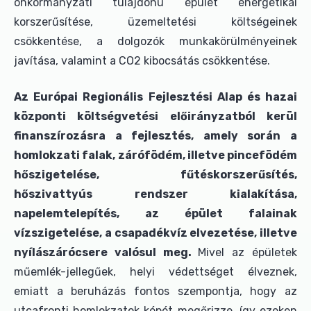
önkormányzati tulajdonú épület energetikai
korszerűsítése, üzemeltetési költségeinek
csökkentése, a dolgozók munkakörülményeinek
javítása, valamint a CO2 kibocsátás csökkentése.
Az Európai Regionális Fejlesztési Alap és hazai
központi költségvetési előirányzatból kerül
finanszírozásra a fejlesztés, amely során a
homlokzati falak, zárófödém, illetve pincefödém
hőszigetelése, fűtéskorszerűsítés,
hőszivattyús rendszer kialakítása,
napelemtelepítés, az épület falainak
vízszigetelése, a csapadékvíz elvezetése, illetve
nyílászárócsere valósul meg.
Mivel az épületek
műemlék-jellegűek, helyi védettséget élveznek,
emiatt a beruházás fontos szempontja, hogy az
utcafronti homlokzatok képét megőrizze, így ezeken