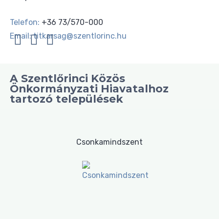
Telefon:
+36 73/570-000
Email:
titkarsag@szentlorinc.hu
A Szentlőrinci Közös
Önkormányzati Hiavatalhoz
tartozó települések
Csonkamindszent