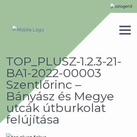
TOP_PLUSZ-1.2.3-21-
BA1-2022-00003
Szentlőrinc –
Bányász és Megye
utcák útburkolat
felújítása