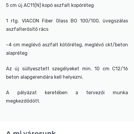
5 cm új AC11(N) kopó aszfalt kopóréteg
1 rtg. VIACON Fiber Glass BO 100/100, üvegszálas
aszfalterősítő rács
~4 cm meglévő aszfalt kötőréteg, meglévő ckt/beton
alapréteg
Az új süllyesztett szegélyeket min. 10 cm C12/16
beton alapgerendára kell helyezni.
A pályázat keretében a tervezői munka
megkezdődött.
A mi városunk...