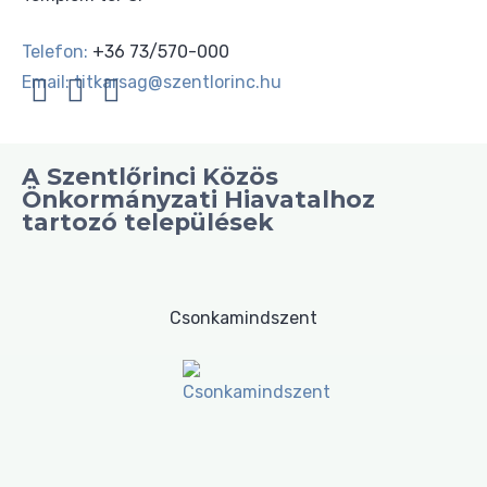
Telefon:
+36 73/570-000
Email:
titkarsag@szentlorinc.hu
A Szentlőrinci Közös
Önkormányzati Hiavatalhoz
tartozó települések
Csonkamindszent