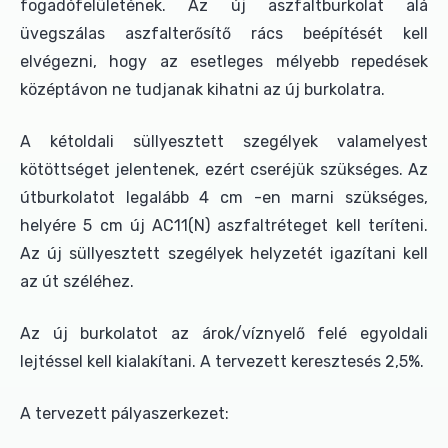
fogadófelületének. Az új aszfaltburkolat alá
üvegszálas aszfalterősítő rács beépítését kell
elvégezni, hogy az esetleges mélyebb repedések
középtávon ne tudjanak kihatni az új burkolatra.
A kétoldali süllyesztett szegélyek valamelyest
kötöttséget jelentenek, ezért cseréjük szükséges. Az
útburkolatot legalább 4 cm -en marni szükséges,
helyére 5 cm új AC11(N) aszfaltréteget kell teríteni.
Az új süllyesztett szegélyek helyzetét igazítani kell
az út széléhez.
Az új burkolatot az árok/víznyelő felé egyoldali
lejtéssel kell kialakítani. A tervezett keresztesés 2,5%.
A tervezett pályaszerkezet: