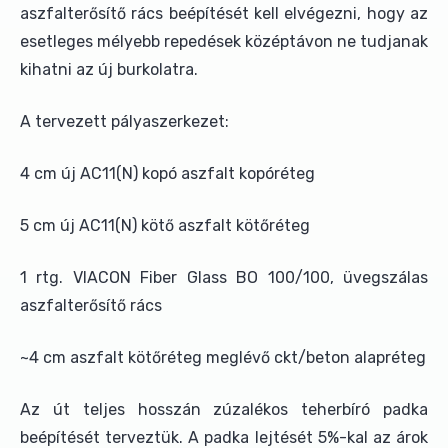
aszfalterősítő rács beépítését kell elvégezni, hogy az
esetleges mélyebb repedések középtávon ne tudjanak
kihatni az új burkolatra.
A tervezett pályaszerkezet:
4 cm új AC11(N) kopó aszfalt kopóréteg
5 cm új AC11(N) kötő aszfalt kötőréteg
1 rtg. VIACON Fiber Glass BO 100/100, üvegszálas
aszfalterősítő rács
~4 cm aszfalt kötőréteg meglévő ckt/beton alapréteg
Az út teljes hosszán zúzalékos teherbíró padka
beépítését terveztük. A padka lejtését 5%-kal az árok