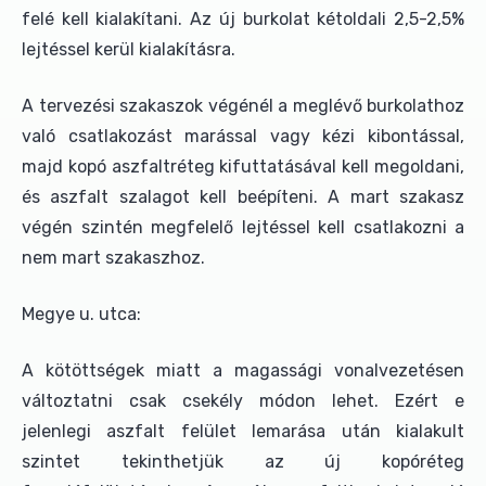
felé kell kialakítani. Az új burkolat kétoldali 2,5-2,5%
lejtéssel kerül kialakításra.
A tervezési szakaszok végénél a meglévő burkolathoz
való csatlakozást marással vagy kézi kibontással,
majd kopó aszfaltréteg kifuttatásával kell megoldani,
és aszfalt szalagot kell beépíteni. A mart szakasz
végén szintén megfelelő lejtéssel kell csatlakozni a
nem mart szakaszhoz.
Megye u. utca:
A kötöttségek miatt a magassági vonalvezetésen
változtatni csak csekély módon lehet. Ezért e
jelenlegi aszfalt felület lemarása után kialakult
szintet tekinthetjük az új kopóréteg