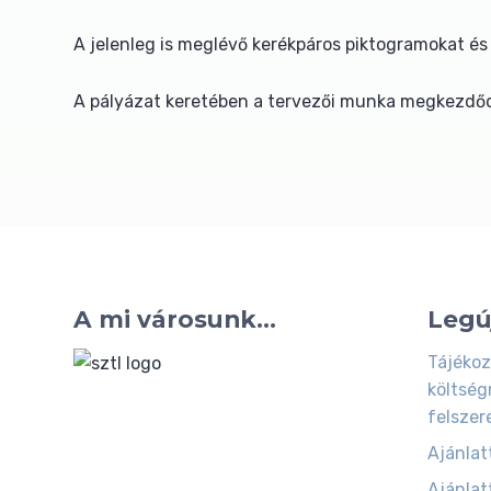
A jelenleg is meglévő kerékpáros piktogramokat és út
A pályázat keretében a tervezői munka megkezdőd
A mi városunk...
Legú
Tájékoz
költség
felszer
Ajánlatt
Ajánlatt