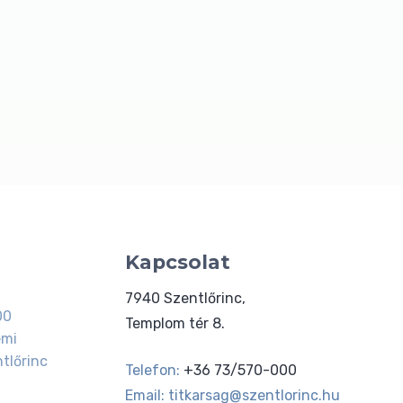
Kapcsolat
7940 Szentlőrinc,
00
Templom tér 8.
emi
tlőrinc
Telefon:
+36 73/570-000
Email:
titkarsag@szentlorinc.hu