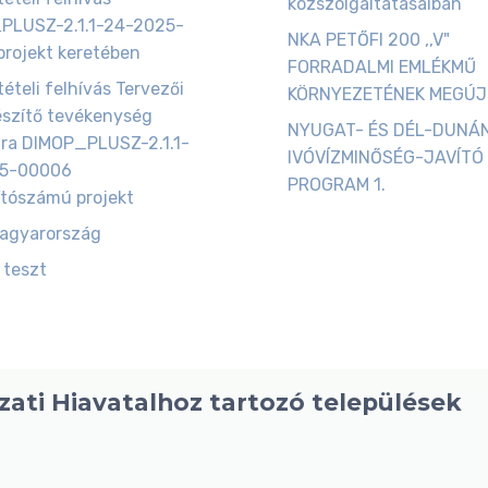
közszolgáltatásaiban
PLUSZ-2.1.1-24-2025-
NKA PETŐFI 200 ,,V"
rojekt keretében
FORRADALMI EMLÉKMŰ
tételi felhívás Tervezői
KÖRNYEZETÉNEK MEGÚ
észítő tevékenység
NYUGAT- ÉS DÉL-DUNÁ
ára DIMOP_PLUSZ-2.1.1-
IVÓVÍZMINŐSÉG-JAVÍTÓ
5-00006
PROGRAM 1.
tószámú projekt
magyarország
 teszt
ati Hiavatalhoz tartozó települések