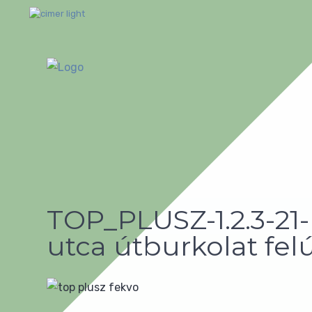
TOP_PLUSZ-1.2.3-21
utca útburkolat felú