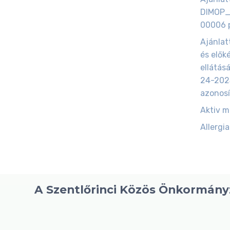
DIMOP_
00006 p
Ajánlat
és elők
ellátás
24-202
azonosí
Aktiv 
Allergia
A Szentlőrinci Közös Önkormányz