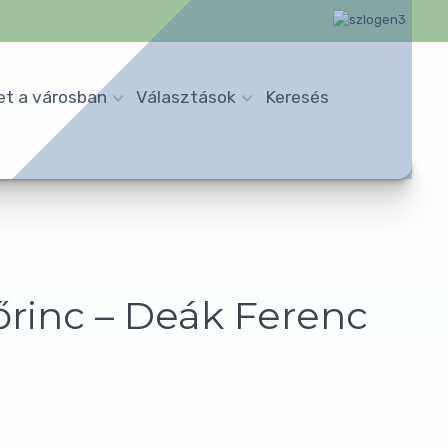
et a városban
Választások
Keresés
őrinc – Deák Ferenc