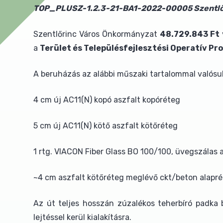
TOP_PLUSZ-1.2.3-21-BA1-2022-00005 Szentlőrinc
Szentlőrinc Város Önkormányzat
48.729.843 Ft
a
Terület és Településfejlesztési Operatív Pr
A beruházás az alábbi műszaki tartalommal valósu
4 cm új AC11(N) kopó aszfalt kopóréteg
5 cm új AC11(N) kötő aszfalt kötőréteg
1 rtg. VIACON Fiber Glass BO 100/100, üvegszálas a
~4 cm aszfalt kötőréteg meglévő ckt/beton alapr
Az út teljes hosszán zúzalékos teherbíró padka be
lejtéssel kerül kialakításra.