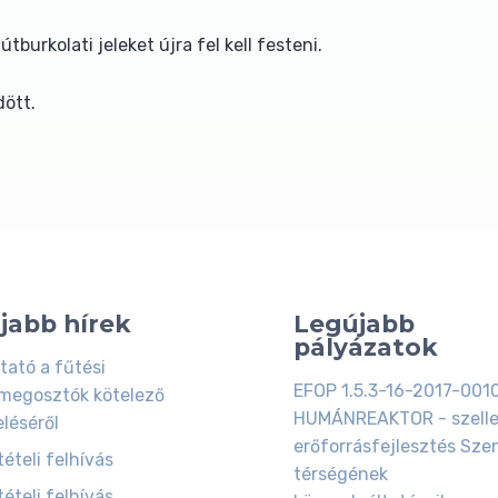
burkolati jeleket újra fel kell festeni.
ött.
jabb hírek
Legújabb
pályázatok
tató a fűtési
EFOP 1.5.3-16-2017-001
megosztók kötelező
HUMÁNREAKTOR - szell
eléséről
erőforrásfejlesztés Szen
ételi felhívás
térségének
ételi felhívás