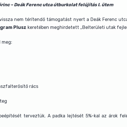
 – Deák Ferenc utca útburkolat felújítás I. ütem
vissza nem térítendő támogatást nyert a Deák Ferenc utca 
ogram Plusz
keretében meghirdetett „Belterületi utak fejle
l meg:
szfalterősítő rács
éteg
építését terveztük. A padka lejtését 5%-kal az árok felé k