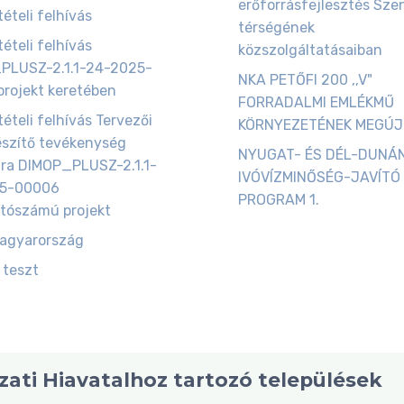
erőforrásfejlesztés Szen
ételi felhívás
térségének
ételi felhívás
közszolgáltatásaiban
PLUSZ-2.1.1-24-2025-
NKA PETŐFI 200 ,,V"
rojekt keretében
FORRADALMI EMLÉKMŰ
tételi felhívás Tervezői
KÖRNYEZETÉNEK MEGÚ
észítő tevékenység
NYUGAT- ÉS DÉL-DUNÁ
ára DIMOP_PLUSZ-2.1.1-
IVÓVÍZMINŐSÉG-JAVÍTÓ
5-00006
PROGRAM 1.
tószámú projekt
magyarország
 teszt
ati Hiavatalhoz tartozó települések