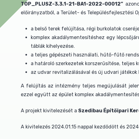
TOP_PLUSZ-3.3.1-21-BA1-2022-00012”
azonos
előirányzatból, a Terület- és Településfejlesztési
a belső terek felújítása, régi burkolatok cser
komplex akadálymentesítéshez egy lépcsőjáró 
táblák kihelyezése.
a teljes gépészeti használati, hűtő-fűtő rend
a határoló szerkezetek korszerűsítése, teljes k
az udvar revitalizálásával és új udvari játéko
A felújítás az intézmény teljes megújulását jele
ezzel együtt az épület komplex akadálymentesítés
A projekt kivitelezését a
Szedibau Építőipari Ker
A kivitelezés 2024.01.15 nappal kezdődött és 2024