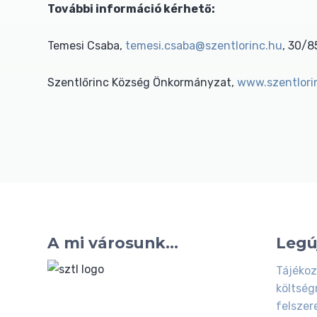
További információ kérhető:
Temesi Csaba,
temesi.csaba@szentlorinc.hu
, 30/
Szentlőrinc Község Önkormányzat,
www.szentlori
A mi városunk...
Legú
Tájékoz
költség
felszer