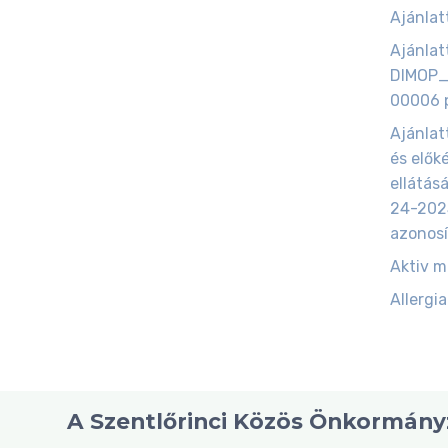
Ajánlatt
Ajánlatt
DIMOP_
00006 p
Ajánlat
és elők
ellátás
24-202
azonosí
Aktiv 
Allergia
A Szentlőrinci Közös Önkormányz