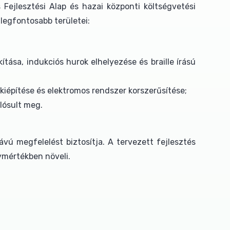
Fejlesztési Alap és hazai központi költségvetési
 legfontosabb területei:
ása, indukciós hurok elhelyezése és braille írású
kiépítése és elektromos rendszer korszerűsítése;
alósult meg.
vú megfelelést biztosítja. A tervezett fejlesztés
ymértékben növeli.