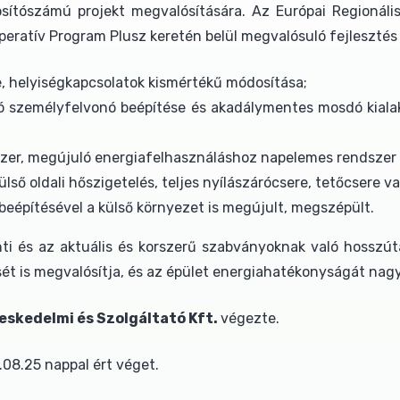
ítószámú projekt megvalósítására. Az Európai Regionális 
 Operatív Program Plusz keretén belül megvalósuló fejlesztés
éje, helyiségkapcsolatok kismértékű módosítása;
személyfelvonó beépítése és akadálymentes mosdó kialakít
szer, megújuló energiafelhasználáshoz napelemes rendszer 
ülső oldali hőszigetelés, teljes nyílászárócsere, tetőcsere v
k beépítésével a külső környezet is megújult, megszépült.
nti és az aktuális és korszerű szabványoknak való hosszútá
ét is megvalósítja, és az épület energiahatékonyságát nag
eskedelmi és Szolgáltató Kft.
végezte.
.08.25 nappal ért véget.