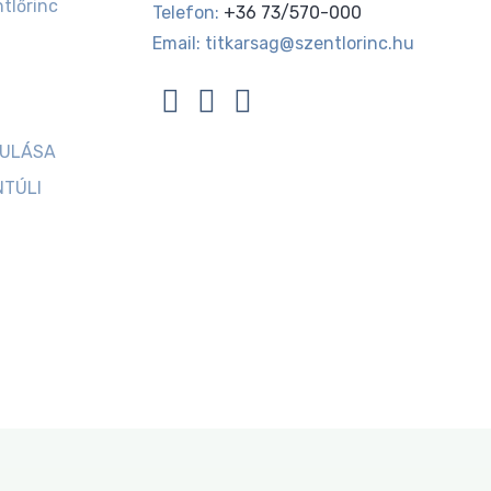
tlőrinc
Telefon:
+36 73/570-000
Email:
titkarsag@szentlorinc.hu
JULÁSA
NTÚLI