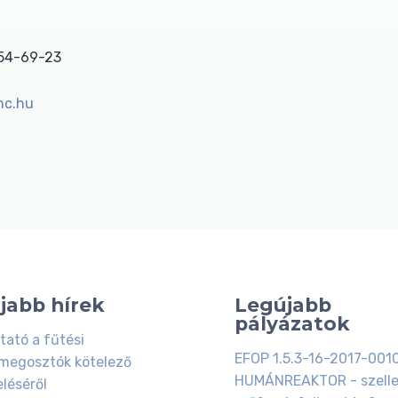
854-69-23
nc.hu
jabb hírek
Legújabb
pályázatok
tató a fűtési
EFOP 1.5.3-16-2017-001
megosztók kötelező
HUMÁNREAKTOR - szell
eléséről