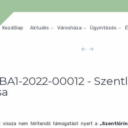
Kezdőlap
Aktuális
Városháza
Ügyintézés
É
BA1-2022-00012 - Szentl
sa
t vissza nem térítendő támogatást nyert a
„Szentlőrin