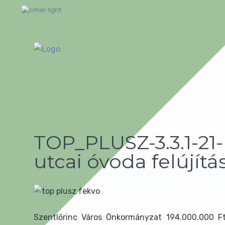
TOP_PLUSZ-3.3.1-21-
utcai óvoda felújítá
Szentlőrinc Város Önkormányzat 194.000.000 F