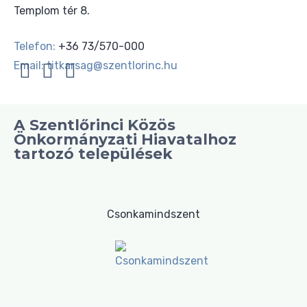
Templom tér 8.
Telefon:
+36 73/570-000
Email:
titkarsag@szentlorinc.hu
A Szentlőrinci Közös
Önkormányzati Hiavatalhoz
tartozó települések
Csonkamindszent