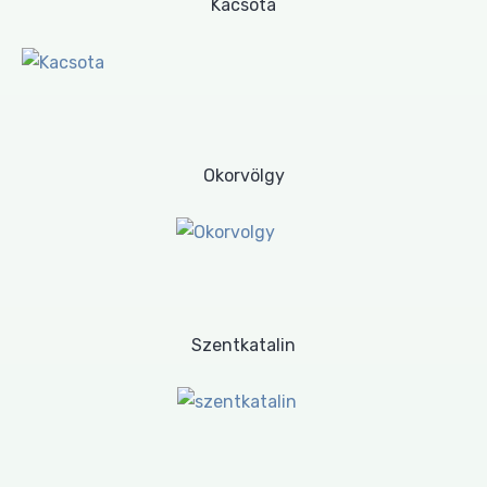
Kacsóta
Okorvölgy
Szentkatalin