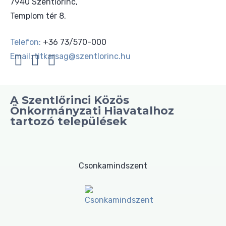
7940 Szentlőrinc,
Templom tér 8.
Telefon:
+36 73/570-000
Email:
titkarsag@szentlorinc.hu
A Szentlőrinci Közös
Önkormányzati Hiavatalhoz
tartozó települések
Csonkamindszent