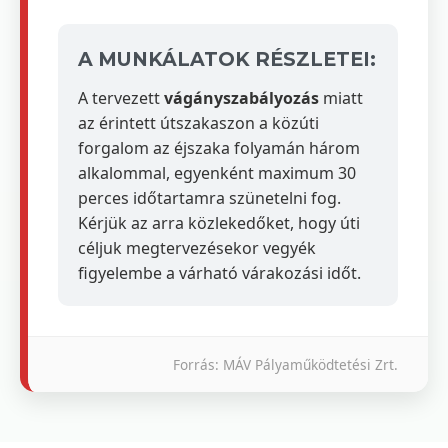
A MUNKÁLATOK RÉSZLETEI:
A tervezett
vágányszabályozás
miatt
az érintett útszakaszon a közúti
forgalom az éjszaka folyamán három
alkalommal, egyenként maximum 30
perces időtartamra szünetelni fog.
Kérjük az arra közlekedőket, hogy úti
céljuk megtervezésekor vegyék
figyelembe a várható várakozási időt.
Forrás: MÁV Pályaműködtetési Zrt.