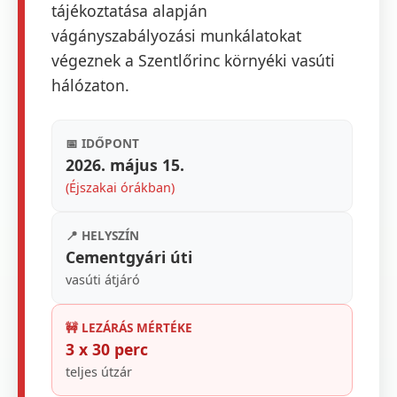
tájékoztatása alapján
vágányszabályozási munkálatokat
végeznek a Szentlőrinc környéki vasúti
hálózaton.
📅 IDŐPONT
2026. május 15.
(Éjszakai órákban)
📍 HELYSZÍN
Cementgyári úti
vasúti átjáró
🚧 LEZÁRÁS MÉRTÉKE
3 x 30 perc
teljes útzár