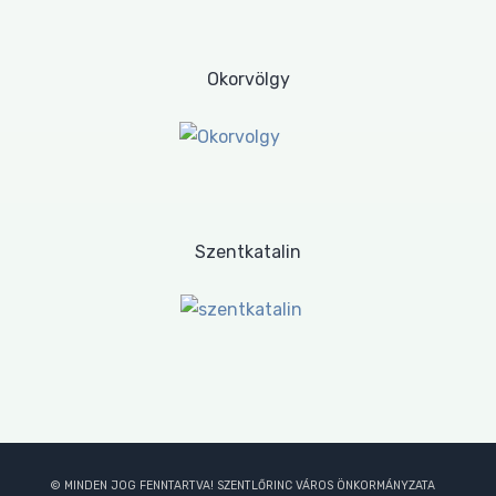
Okorvölgy
Szentkatalin
© MINDEN JOG FENNTARTVA! SZENTLŐRINC VÁROS ÖNKORMÁNYZATA