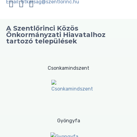
Email:
titkarsag@szentlorinc.hu
A Szentlőrinci Közös
Önkormányzati Hiavatalhoz
tartozó települések
Csonkamindszent
Gyöngyfa