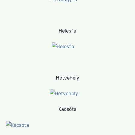
Helesfa
Hetvehely
Kacsóta