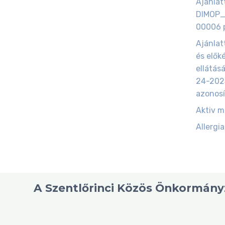
Ajánlatt
DIMOP_
00006 p
Ajánlat
és elők
ellátás
24-202
azonosí
Aktiv 
Allergia
A Szentlőrinci Közös Önkormányz