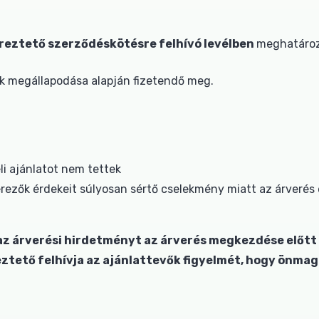
ereztető szerződéskötésre felhívó levélben
meghatározo
lek megállapodása alapján fizetendő meg.
li ajánlatot nem tettek
erezők érdekeit súlyosan sértő cselekmény miatt az árverés 
az árverési hirdetményt az árverés megkezdése előtt v
ztető felhívja az ajánlattevők figyelmét, hogy önmag