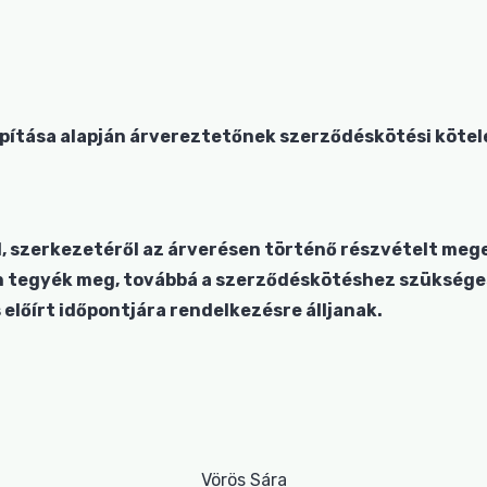
pítása alapján árvereztetőnek szerződéskötési kötel
ól, szerkezetéről az árverésen történő részvételt me
án tegyék meg, továbbá a szerződéskötéshez szüksége
lőírt időpontjára rendelkezésre álljanak.
Vörös Sára