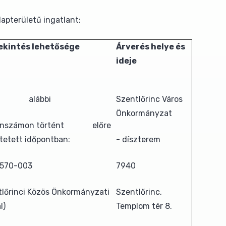
lapterületű ingatlant:
kintés lehetősége
Árverés helye és
ideje
 alábbi
Szentlőrinc Város
Önkormányzat
fonszámon történt előre
tetett időpontban:
- díszterem
570-003
7940
tlőrinci Közös Önkormányzati
Szentlőrinc,
l)
Templom tér 8.