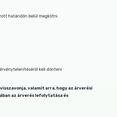
tt határidőn belül megkötni.
érvénytelenítéséről kell dönteni
isszavonja, valamit arra, hogy az árverési
ában az árverés lefolytatása és