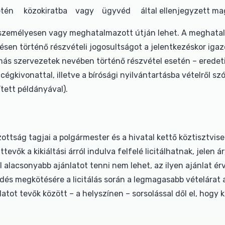
etén közokiratba vagy ügyvéd által ellenjegyzett magá
ni személyesen vagy meghatalmazott útján lehet. A meghata
résen történő részvételi jogosultságot a jelentkezéskor iga
ás szervezetek nevében történő részvétel esetén – eredeti v
gkivonattal, illetve a bírósági nyilvántartásba vételről szó
ített példányával).
zottság tagjai a polgármester és a hivatal kettő köztisztvi
attevők a kikiáltási árról indulva felfelé licitálhatnak, jel
nál alacsonyabb ajánlatot tenni nem lehet, az ilyen ajánlat é
s megkötésére a licitálás során a legmagasabb vételárat 
tot tevők között – a helyszínen – sorsolással dől el, hogy 