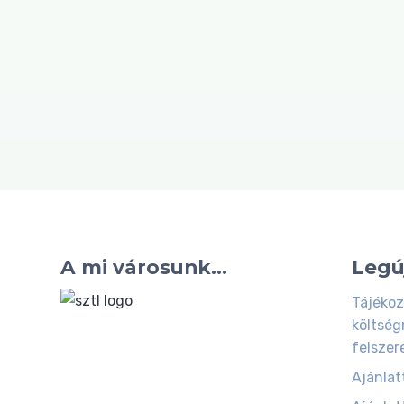
A mi városunk...
Legú
Tájékoz
költség
felszer
Ajánlatt