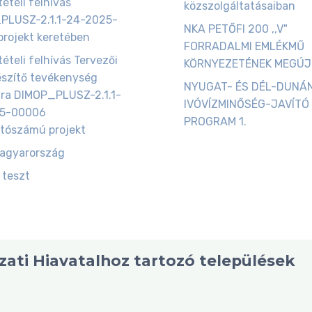
ételi felhívás
közszolgáltatásaiban
PLUSZ-2.1.1-24-2025-
NKA PETŐFI 200 ,,V"
rojekt keretében
FORRADALMI EMLÉKMŰ
tételi felhívás Tervezői
KÖRNYEZETÉNEK MEGÚ
észítő tevékenység
NYUGAT- ÉS DÉL-DUNÁ
ára DIMOP_PLUSZ-2.1.1-
IVÓVÍZMINŐSÉG-JAVÍTÓ
5-00006
PROGRAM 1.
tószámú projekt
magyarország
 teszt
ati Hiavatalhoz tartozó települések