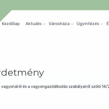
Kezdőlap
Aktuális
Városháza
Ügyintézés
É
hírdetmény
agyonáról és a vagyongazdálkodás szabályairól szóló 14/201