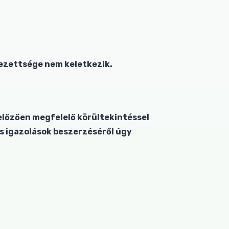
ezettsége nem keletkezik.
gelőzően megfelelő körültekintéssel
s igazolások beszerzéséről úgy