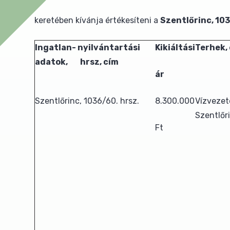
keretében kívánja értékesíteni a
Szentlőrinc, 10
Ingatlan- nyilvántartási
Kikiáltási
Terhek,
adatok, hrsz, cím
ár
Szentlőrinc, 1036/60. hrsz.
8.300.000
Vízvezet
Szentlőr
Ft