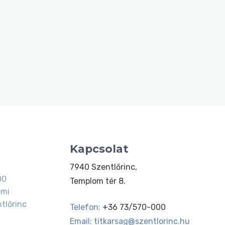
Kapcsolat
7940 Szentlőrinc,
00
Templom tér 8.
emi
tlőrinc
Telefon:
+36 73/570-000
Email:
titkarsag@szentlorinc.hu