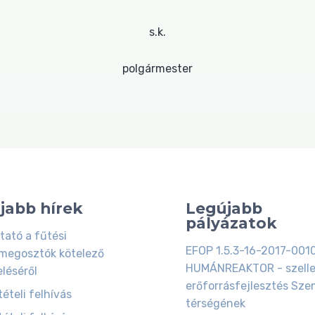
s.k.
polgármester
jabb hírek
Legújabb
pályázatok
tató a fűtési
EFOP 1.5.3-16-2017-001
megosztók kötelező
HUMÁNREAKTOR - szell
eléséről
erőforrásfejlesztés Szen
ételi felhívás
térségének