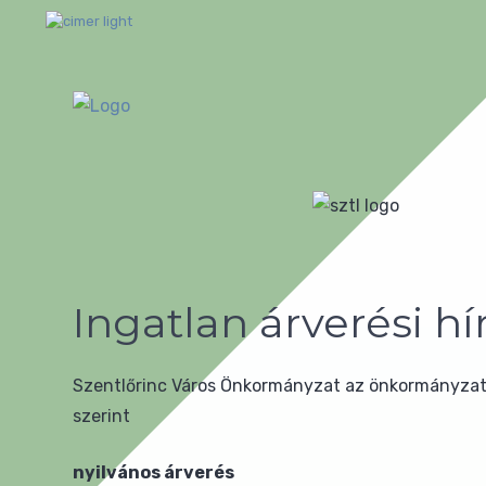
Ingatlan árverési 
Szentlőrinc Város Önkormányzat az önkormányzat v
szerint
nyilvános árverés