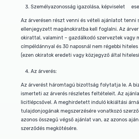
Személyazonosság igazolása, képviselet es
Az árverésen részt venni és vételi ajánlatot ten
ellenjegyzett magánokiratba kell foglalni. Az árve
okirattal, valamint – gazdálkodó szerveztek vagy m
címpéldánnyal és 30 naposnál nem régebbi hiteles cé
(ezen okiratok eredeti vagy közjegyző által hiteles
Az árverés:
Az árverést háromtagú bizottság folytatja le. A bi
ismerteti az árverés részletes feltételeit. Az ajánl
licitlépcsővel. A meghirdetett induló kikiáltási ár
tulajdonjogának megszerzésére vonatkozó szerződé
azonos összegű végső ajánlat van, az azonos ajánla
szerződés megkötésére.