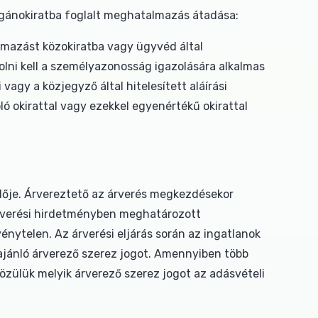
nokiratba foglalt meghatalmazás átadása:
lmazást közokiratba vagy ügyvéd által
zolni kell a személyazonosság igazolására alkalmas
agy a közjegyző által hitelesített aláírási
ló okirattal vagy ezekkel egyenértékű okirattal
selője. Árvereztető az árverés megkezdésekor
en árverési hirdetményben meghatározott
rvénytelen. Az árverési eljárás során az ingatlanok
ajánló árverező szerez jogot. Amennyiben több
közülük melyik árverező szerez jogot az adásvételi