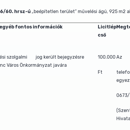
36/60. hrsz-ú
„beépítetlen terület” művelési ágú, 925 m2 a
 egyéb fontos információk
Licitlép
Megte
cső
ési szolgalmi jog került bejegyzésre
100.000
Az
inc Város Önkormányzat javára
Ft
tele
egyez
0673/
(Szen
Hivata