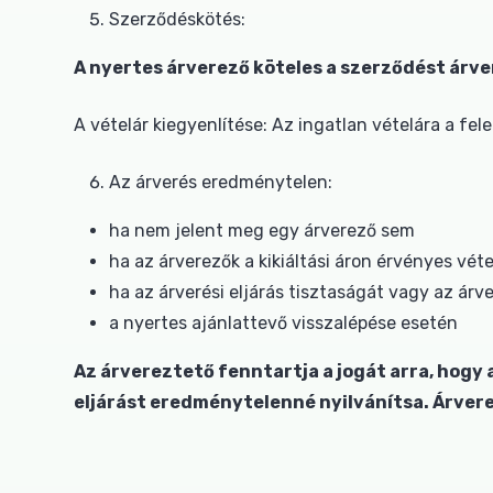
Szerződéskötés:
A nyertes árverező köteles a szerződést árv
A vételár kiegyenlítése: Az ingatlan vételára a fe
Az árverés eredménytelen:
ha nem jelent meg egy árverező sem
ha az árverezők a kikiáltási áron érvényes véte
ha az árverési eljárás tisztaságát vagy az árv
a nyertes ajánlattevő visszalépése esetén
Az árvereztető fenntartja a jogát arra, hogy 
eljárást eredménytelenné nyilvánítsa. Árvere