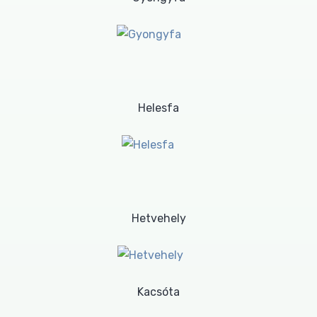
Helesfa
Hetvehely
Kacsóta