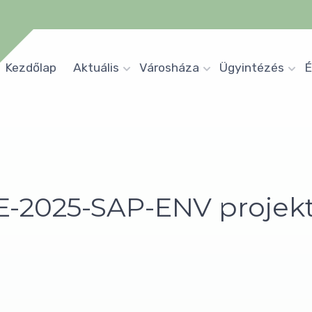
Kezdőlap
Aktuális
Városháza
Ügyintézés
É
FE-2025-SAP-ENV projek