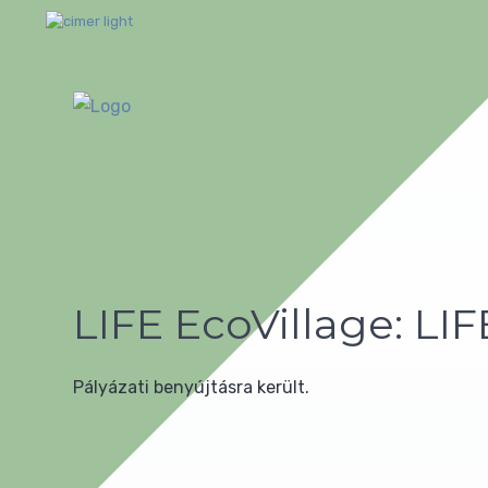
LIFE EcoVillage: LI
Pályázati benyújtásra került.