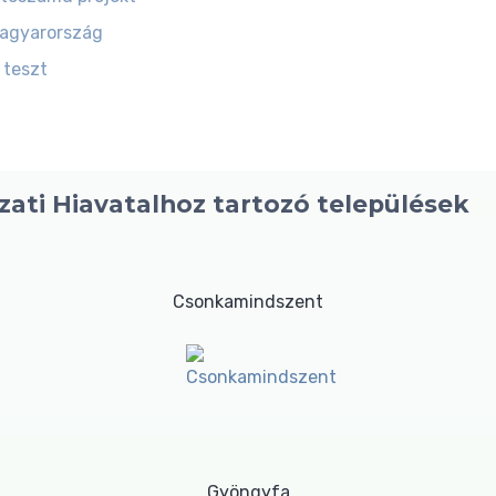
magyarország
 teszt
ati Hiavatalhoz tartozó települések
Csonkamindszent
Gyöngyfa