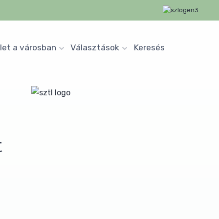
let a városban
Választások
Keresés
t